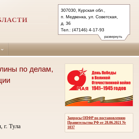
307030, Курская обл.,
п. Медвенка, ул. Советская,
БЛАСТИ
д. 36
Тел.: (47146) 4-17-93
medvensky.krs@sudrf.ru
развернуть
лины по делам,
ции
Запросы ОПФР по постановлению
Правительства РФ от 28.06.2021 №
 г. Тула
1037